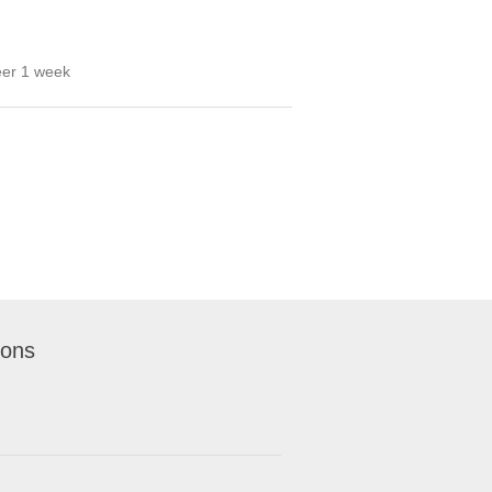
veer 1 week
 ons