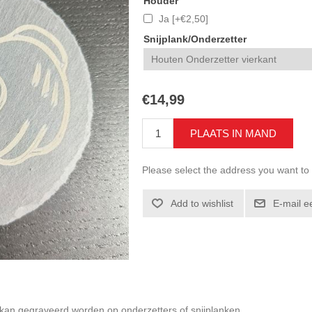
Houder
Ja [+€2,50]
Snijplank/Onderzetter
€14,99
Please select the address you want to
 kan gegraveerd worden op onderzetters of snijplanken.