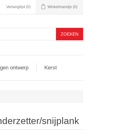
Verlanglijst
(0)
Winkelmandje
(0)
igen ontwerp
Kerst
erzetter/snijplank