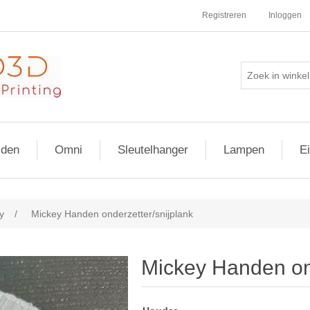
Registreren
Inloggen
lden
Omni
Sleutelhanger
Lampen
E
y
/
Mickey Handen onderzetter/snijplank
Mickey Handen ond